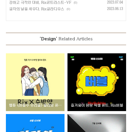
강하고 극적인 대비, Rix콘트라스트-VF
2023.07.04
(0)
글자의 날을 세우다, Rix글라디우스
2023.06.13
(0)
'Design'
Related Articles
웹툰 <아홉수 우리들> 콜라보 폰트, Rix X 수박양
즐거움이 팡팡 픽셀 폰트, Rix버블