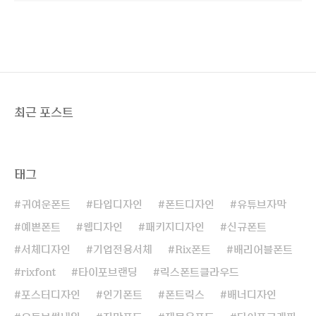
최근 포스트
태그
귀여운폰트
타입디자인
폰트디자인
유튜브자막
예쁜폰트
웹디자인
패키지디자인
신규폰트
서체디자인
기업전용서체
Rix폰트
배리어블폰트
rixfont
타이포브랜딩
릭스폰트클라우드
포스터디자인
인기폰트
폰트릭스
배너디자인