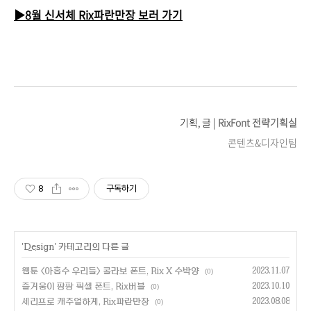
▶8월 신서체 Rix파란만장 보러 가기
기획, 글 |
RixFont 전략기획실
콘텐츠&디자인팀
8
구독하기
'
Design
' 카테고리의 다른 글
웹툰 <아홉수 우리들> 콜라보 폰트, Rix X 수박양
2023.11.07
(0)
즐거움이 팡팡 픽셀 폰트, Rix버블
2023.10.10
(0)
세리프로 캐주얼하게, Rix파란만장
2023.08.08
(0)