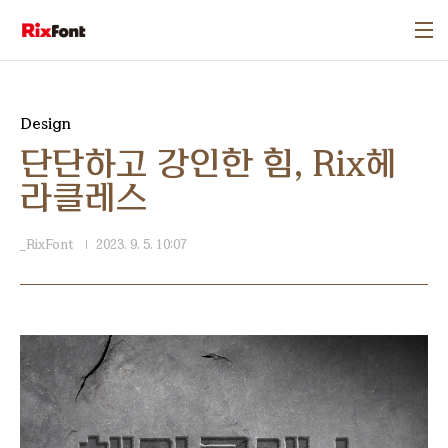
본문 바로가기
Design
단단하고 강인한 힘, Rix헤
라클레스
_RixFont
2023. 9. 5. 10:07